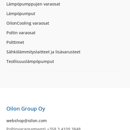
Lämpöpumppujen varaosat
Lämpöpumput
OilonCooling varaosat
Poltin varaosat
Polttimet
Sähkölämmityslaitteet ja lisävarusteet
Teollisuuslämpöpumput
Oilon Group Oy
webshop@oilon.com
Poltinvaraosamyynti +358 3 4109 3848