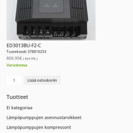
ED3013BU-F2-C
Tuotekoodi: 378810253
806.95
€
( ALV 0% )
Varastossa
DRIVE
Lisää ostoskoriin
ED3013BU-
F2-
Tuotteet
C
määrä
Ei kategoriaa
Lämpöpumppujen asennustarvikkeet
Lämpöpumppujen kompressorit