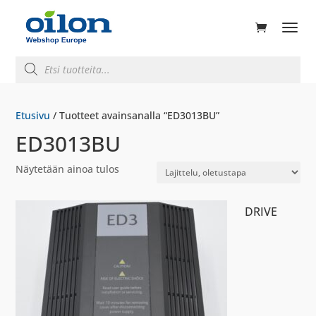
ducts
rch
Products
search
Etusivu
/ Tuotteet avainsanalla “ED3013BU”
ED3013BU
Näytetään ainoa tulos
DRIVE