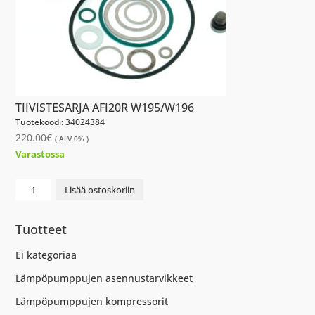
TIIVISTESARJA AFI20R W195/W196
Tuotekoodi: 34024384
220.00
€
( ALV 0% )
Varastossa
TIIVISTESARJA
Lisää ostoskoriin
AFI20R
W195/W196
Tuotteet
määrä
Ei kategoriaa
Lämpöpumppujen asennustarvikkeet
Lämpöpumppujen kompressorit