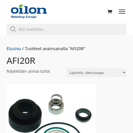
ducts
rch
Products
search
Etusivu
/ Tuotteet avainsanalla “AFI20R”
AFI20R
Näytetään ainoa tulos