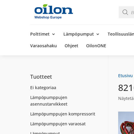
Product
search
Products
search
Polttimet
Lämpöpumput
Teollisuusl
Varaosahaku
Ohjeet
OilonONE
Etusivu
Tuotteet
821
Ei kategoriaa
Lämpöpumppujen
Näytetä
asennustarvikkeet
Lämpöpumppujen kompressorit
Lämpöpumppujen varaosat
Lämpöpumput