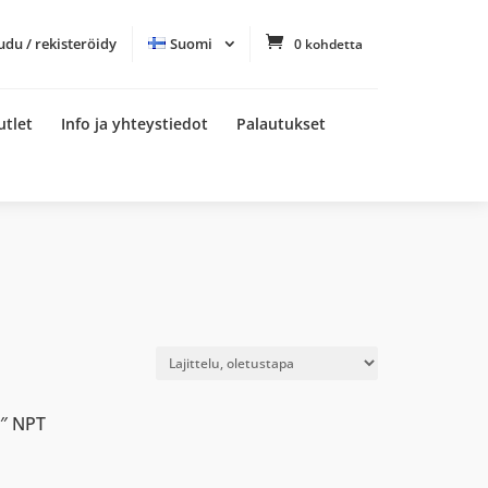
udu / rekisteröidy
Suomi
0 kohdetta
utlet
Info ja yhteystiedot
Palautukset
″ NPT