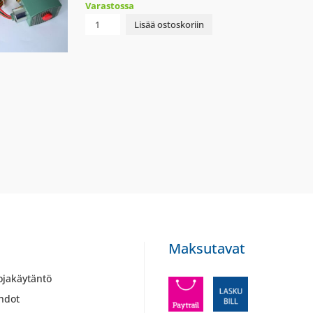
Varastossa
MAGNEETTIVENTTIILI
Lisää ostoskoriin
ASCO
8210G007V
1/2"
NPT
määrä
Maksutavat
ojakäytäntö
hdot