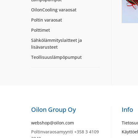
OilonCooling varaosat
Poltin varaosat
Polttimet
Sähkölämmityslaitteet ja
lisävarusteet
Teollisuuslämpöpumput
Oilon Group Oy
Info
webshop@oilon.com
Tietosu
Poltinvaraosamyynti +358 3 4109
Käyttöe