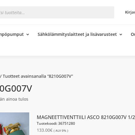
s
Kirja
ämpöpumput
Sähkölämmityslaitteet ja lisävarusteet
O
/ Tuotteet avainsanalla “8210G007V”
0G007V
än ainoa tulos
MAGNEETTIVENTTIILI ASCO 8210G007V 1/2
Tuotekoodi: 36751280
133.00
€
( ALV 0% )