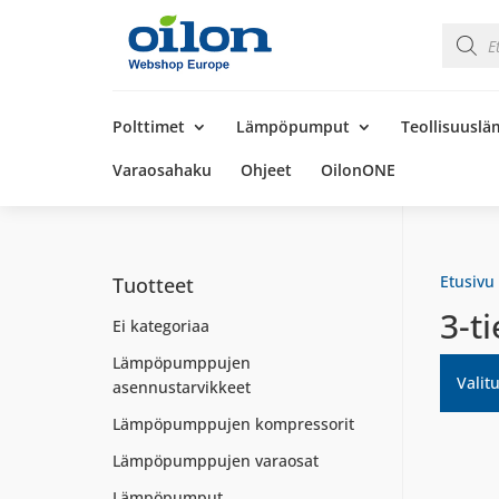
Product
search
Products
search
Polttimet
Lämpöpumput
Teollisuusl
Varaosahaku
Ohjeet
OilonONE
Etusivu
Tuotteet
3-ti
Ei kategoriaa
Lämpöpumppujen
Valitu
asennustarvikkeet
Lämpöpumppujen kompressorit
Lämpöpumppujen varaosat
Lämpöpumput