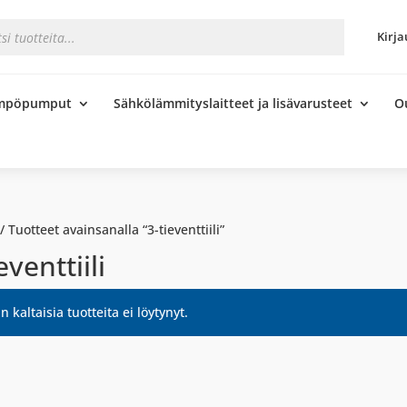
s
Kirja
ämpöpumput
Sähkölämmityslaitteet ja lisävarusteet
O
/ Tuotteet avainsanalla “3-tieventtiili”
eventtiili
n kaltaisia tuotteita ei löytynyt.