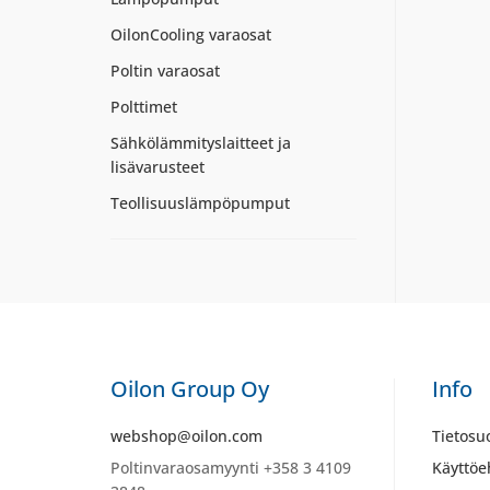
OilonCooling varaosat
Poltin varaosat
Polttimet
Sähkölämmityslaitteet ja
lisävarusteet
Teollisuuslämpöpumput
Oilon Group Oy
Info
webshop@oilon.com
Tietosu
Poltinvaraosamyynti +358 3 4109
Käyttöe