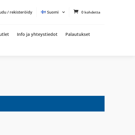
udu / rekisteröidy
Suomi
0 kohdetta
utlet
Info ja yhteystiedot
Palautukset