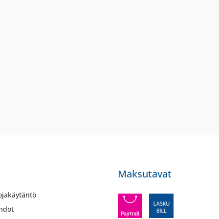
Maksutavat
ojakäytäntö
hdot