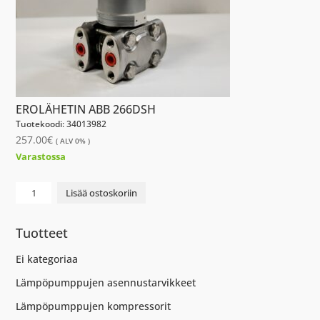
EROLÄHETIN ABB 266DSH
Tuotekoodi: 34013982
257.00
€
( ALV 0% )
Varastossa
PAINE-
Lisää ostoskoriin
EROLÄHETIN
ABB
Tuotteet
266DSH
määrä
Ei kategoriaa
Lämpöpumppujen asennustarvikkeet
Lämpöpumppujen kompressorit