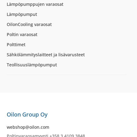
Lämpöpumppujen varaosat
Lämpöpumput
OilonCooling varaosat
Poltin varaosat
Polttimet
Sähkölämmityslaitteet ja lisävarusteet
Teollisuuslämpöpumput
Oilon Group Oy
webshop@oilon.com
Poltinvaraosamyynti +358 3 4109 3848