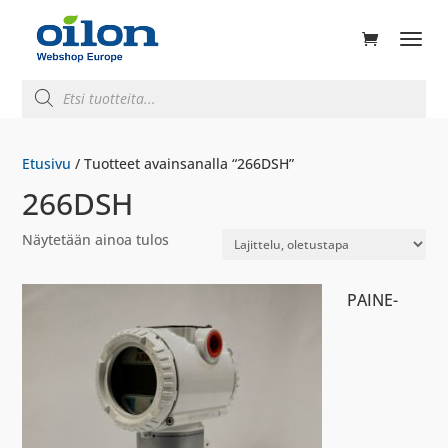
ducts
rch
Products
search
Etusivu
/ Tuotteet avainsanalla “266DSH”
266DSH
Näytetään ainoa tulos
PAINE-