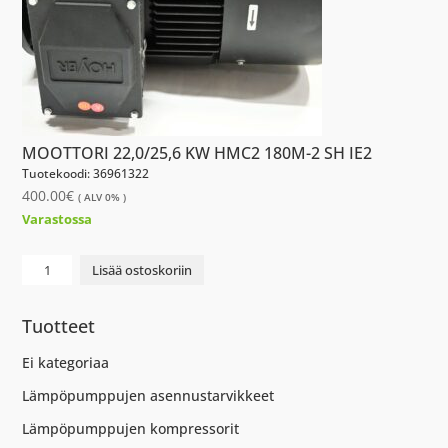
MOOTTORI 22,0/25,6 KW HMC2 180M-2 SH IE2
Tuotekoodi: 36961322
400.00
€
( ALV 0% )
Varastossa
MOOTTORI
Lisää ostoskoriin
22,0/25,6
KW
Tuotteet
HMC2
180M-
Ei kategoriaa
2
Lämpöpumppujen asennustarvikkeet
SH
IE2
Lämpöpumppujen kompressorit