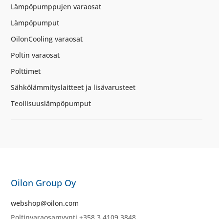
määrä
Lämpöpumppujen varaosat
Lämpöpumput
OilonCooling varaosat
Poltin varaosat
Polttimet
Sähkölämmityslaitteet ja lisävarusteet
Teollisuuslämpöpumput
Oilon Group Oy
webshop@oilon.com
Poltinvaraosamyynti +358 3 4109 3848