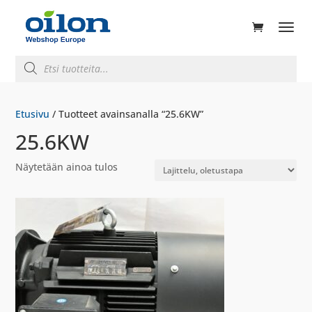
ducts
rch
Products
search
Etusivu
/ Tuotteet avainsanalla “25.6KW”
25.6KW
Näytetään ainoa tulos