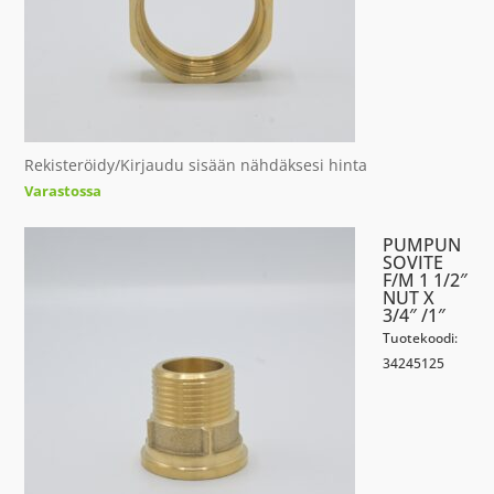
Rekisteröidy/Kirjaudu sisään nähdäksesi hinta
Varastossa
PUMPUN
SOVITE
F/M 1 1/2″
NUT X
3/4″ /1″
Tuotekoodi:
34245125