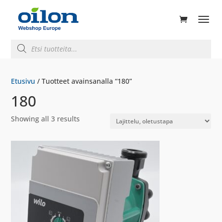
ducts
rch
Products
search
Etusivu
/ Tuotteet avainsanalla “180”
180
Showing all 3 results