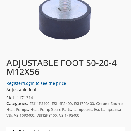
ADJUSTABLE FOOT 50-20-4
M12X56
Register/Login to see the price
Adjustable foot
SKU:
1171214
Categories:
,
,
,
ESI11P3400
ESI14P3400
ESI17P3400
Ground Source
,
,
,
Heat Pumps
Heat Pump Spare Parts
Lämpöässä Esi
Lämpöässä
,
,
,
VSi
VSI10P3400
VSI12P3400
VSI14P3400