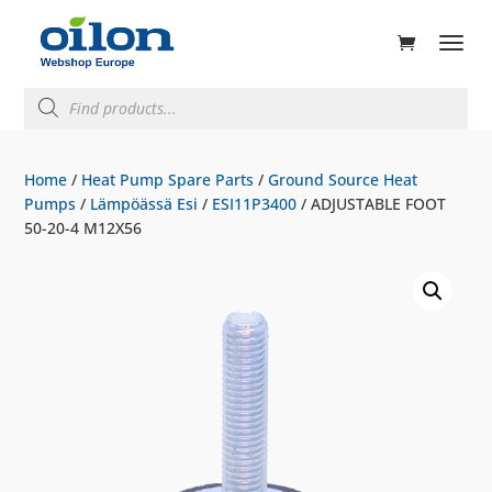
ducts
rch
Products
search
Home
/
Heat Pump Spare Parts
/
Ground Source Heat
Pumps
/
Lämpöässä Esi
/
ESI11P3400
/ ADJUSTABLE FOOT
50-20-4 M12X56