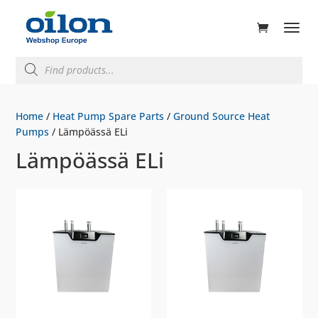
ducts
rch
Products
search
Home
/
Heat Pump Spare Parts
/
Ground Source Heat
Pumps
/ Lämpöässä ELi
Lämpöässä ELi