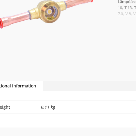
Lämpöäss
,
,
10
T 13
,
,
7.0
V 8
V
tional information
eight
0.11 kg