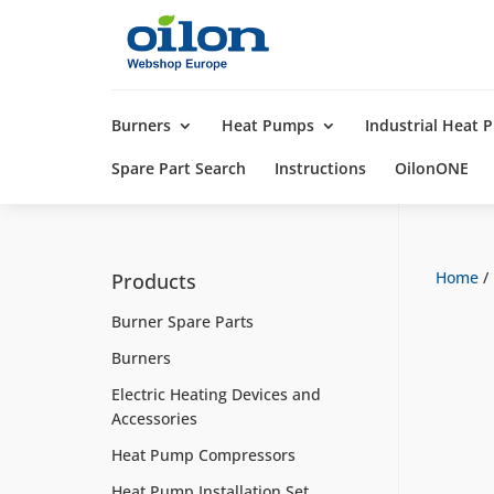
Products
search
Burners
Heat Pumps
Industrial Heat
Spare Part Search
Instructions
OilonONE
Home
/
Products
Burner Spare Parts
Burners
Electric Heating Devices and
Accessories
Heat Pump Compressors
Heat Pump Installation Set