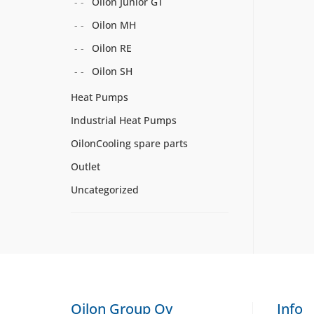
Oilon Junior GT
Oilon MH
Oilon RE
Oilon SH
Heat Pumps
Industrial Heat Pumps
OilonCooling spare parts
Outlet
Uncategorized
Oilon Group Oy
Info