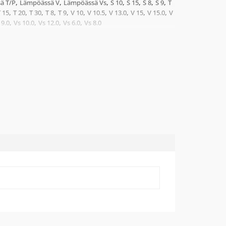
,
,
,
,
,
,
,
ä T/P
Lämpöässä V
Lämpöässä Vs
S 10
S 15
S 8
S 9
T
,
,
,
,
,
,
,
,
,
,
T 15
T 20
T 30
T 8
T 9
V 10
V 10.5
V 13.0
V 15
V 15.0
V
,
,
,
,
 9.0
Vs 10.0
Vs 12.0
Vs 6.0
Vs 8.0