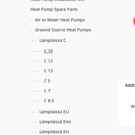
Heat Pump Spare Parts
Air to Water Heat Pumps
Ground Source Heat Pumps
Lämpöässä C
C 10
C 12
C 13
C 5
Addi
C 7
C 8.5
W
Lämpöässä ELi
Lämpöässä Emi
Lämpöässä Esi