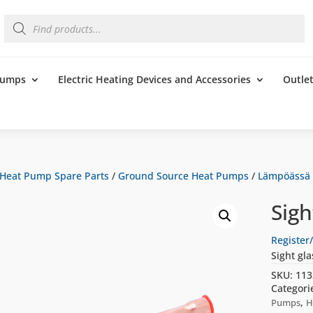
Products
search
 Pumps
Electric Heating Devices and Accessories
Outle
Heat Pump Spare Parts
/
Ground Source Heat Pumps
/
Lämpöässä
Sigh
Register/
Sight gla
SKU:
113
Categori
,
Pumps
H