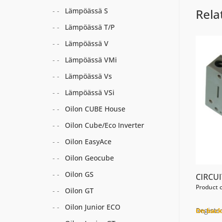
Lämpöässä S
Rela
Lämpöässä T/P
Lämpöässä V
Lämpöässä VMi
Lämpöässä Vs
Lämpöässä VSi
Oilon CUBE House
Oilon Cube/Eco Inverter
Oilon EasyAce
Oilon Geocube
Oilon GS
CIRCU
Product 
Oilon GT
Oilon Junior ECO
Register
On back