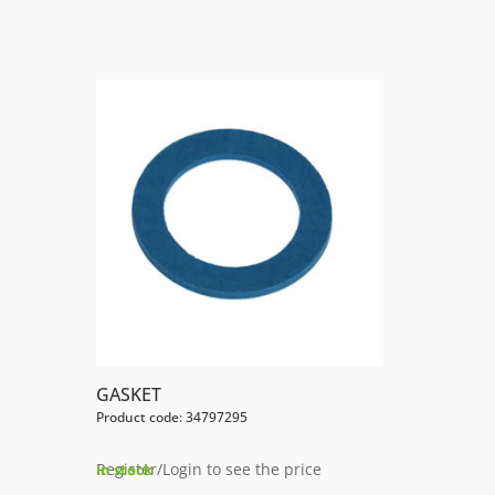
GASKET
Product code: 34797295
Register/Login to see the price
In stock