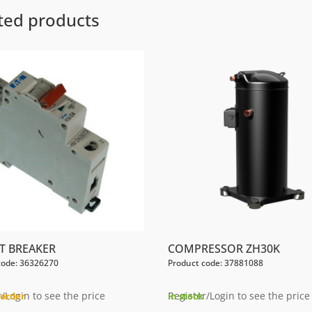
ted products
IT BREAKER
COMPRESSOR ZH30K
code: 36326270
Product code: 37881088
/Login to see the price
Register/Login to see the price
order
In stock