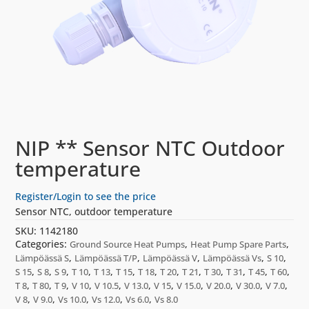
NIP ** Sensor NTC Outdoor
temperature
Register/Login to see the price
Sensor NTC, outdoor temperature
SKU:
1142180
Categories:
,
,
Ground Source Heat Pumps
Heat Pump Spare Parts
,
,
,
,
,
Lämpöässä S
Lämpöässä T/P
Lämpöässä V
Lämpöässä Vs
S 10
,
,
,
,
,
,
,
,
,
,
,
,
,
S 15
S 8
S 9
T 10
T 13
T 15
T 18
T 20
T 21
T 30
T 31
T 45
T 60
,
,
,
,
,
,
,
,
,
,
,
T 8
T 80
T 9
V 10
V 10.5
V 13.0
V 15
V 15.0
V 20.0
V 30.0
V 7.0
,
,
,
,
,
V 8
V 9.0
Vs 10.0
Vs 12.0
Vs 6.0
Vs 8.0