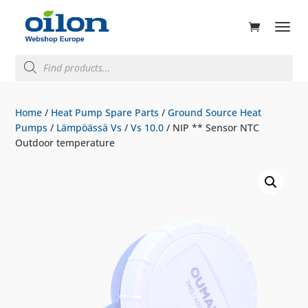
ducts
rch
Products
search
Home
/
Heat Pump Spare Parts
/
Ground Source Heat
Pumps
/
Lämpöässä Vs
/
Vs 10.0
/ NIP ** Sensor NTC
Outdoor temperature