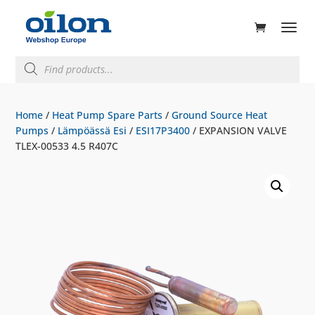
ducts
rch
Products
search
Home
/
Heat Pump Spare Parts
/
Ground Source Heat
Pumps
/
Lämpöässä Esi
/
ESI17P3400
/ EXPANSION VALVE
TLEX-00533 4.5 R407C