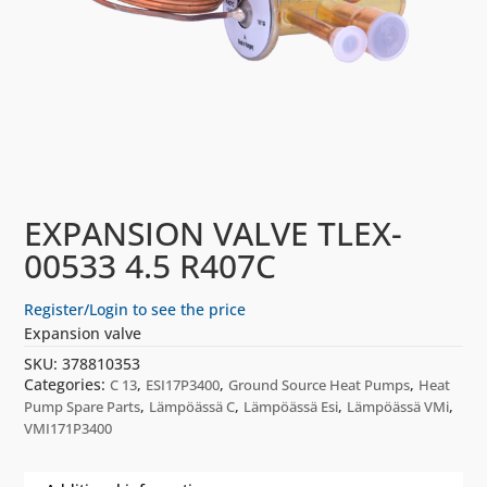
EXPANSION VALVE TLEX-
00533 4.5 R407C
Register/Login to see the price
Expansion valve
SKU:
378810353
Categories:
,
,
,
C 13
ESI17P3400
Ground Source Heat Pumps
Heat
,
,
,
,
Pump Spare Parts
Lämpöässä C
Lämpöässä Esi
Lämpöässä VMi
VMI171P3400